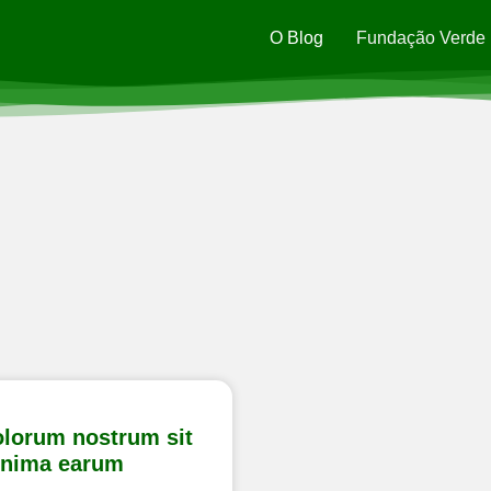
O Blog
Fundação Verde
olorum nostrum sit
inima earum